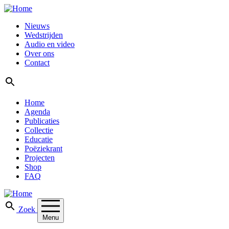
Nieuws
Wedstrijden
Audio en video
Over ons
Contact
Zoek
Home
Agenda
Publicaties
Collectie
Educatie
Poëziekrant
Projecten
Shop
FAQ
Zoek
Menu